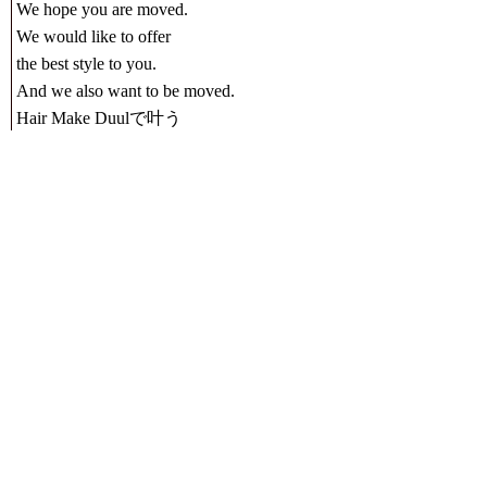
We hope you are moved.
We would like to offer
the best style to you.
And we also want to be moved.
Hair Make Duulで叶う
私らしいオシャレ
あなたに一番似合うスタイルを
Hair Make Duulのスタイリストが
ご提案します。
MORE
MORE
HOME
SALON
MENU
NEWS
STYLE
RECRUIT